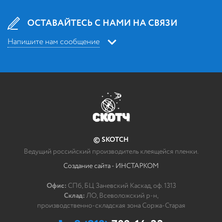
ОСТАВАЙТЕСЬ С НАМИ НА СВЯЗИ
Напишите нам сообщение
Напишите нам
*
Ваше сообщение
© SKOTCH
Как мы можем связаться с Вами?
Ведущий российский производитель клеящейся пленки.
Создание сайта - ИНСТАРКОМ
*
ФИО
Офис:
СПб, БЦ Заневский Каскад, оф. 1313
Склад:
ЛО, Всеволожский р-н,
*
Эл. почта
производственно-складская зона Соржа-Старая