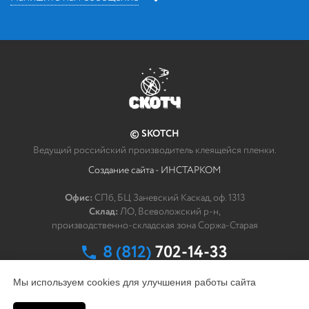
Напишите нам
*
Ваше сообщение
© SKOTCH
Как мы можем связаться с Вами?
Ведущий российский производитель клеящейся пленки.
Создание сайта - ИНСТАРКОМ
*
ФИО
Офис:
СПб, БЦ Заневский Каскад, оф. 1313
Склад:
ЛО, Всеволожский р-н,
*
Эл. почта
производственно-складская зона Соржа-Старая
8 (812)
702-14-33
заказать обратный звонок
Мы используем cookies для улучшения работы сайта
Компания