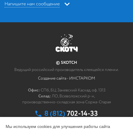
Напишите нам сообщение
Напишите нам
*
Ваше сообщение
© SKOTCH
Как мы можем связаться с Вами?
Ведущий российский производитель клеящейся пленки.
Создание сайта - ИНСТАРКОМ
*
ФИО
Офис:
СПб, БЦ Заневский Каскад, оф. 1313
Склад:
ЛО, Всеволожский р-н,
*
Эл. почта
производственно-складская зона Соржа-Старая
8 (812)
702-14-33
заказать обратный звонок
Мы используем cookies для улучшения работы сайта