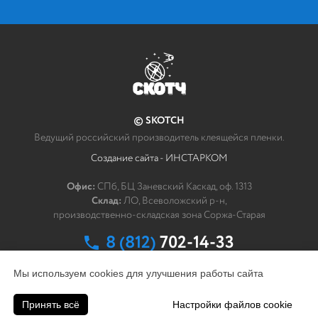
*
Ваше сообщение
© SKOTCH
Как мы можем связаться с Вами?
Ведущий российский производитель клеящейся пленки.
Создание сайта - ИНСТАРКОМ
*
ФИО
Офис:
СПб, БЦ Заневский Каскад, оф. 1313
Склад:
ЛО, Всеволожский р-н,
*
Эл. почта
производственно-складская зона Соржа-Старая
8 (812)
702-14-33
заказать обратный звонок
Мы используем cookies для улучшения работы сайта
Компания
Принять всё
Настройки файлов cookie