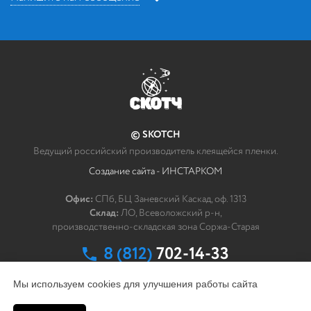
Напишите нам
*
Ваше сообщение
© SKOTCH
Как мы можем связаться с Вами?
Ведущий российский производитель клеящейся пленки.
Создание сайта - ИНСТАРКОМ
*
ФИО
Офис:
СПб, БЦ Заневский Каскад, оф. 1313
Склад:
ЛО, Всеволожский р-н,
*
Эл. почта
производственно-складская зона Соржа-Старая
8 (812)
702-14-33
заказать обратный звонок
Мы используем cookies для улучшения работы сайта
Компания