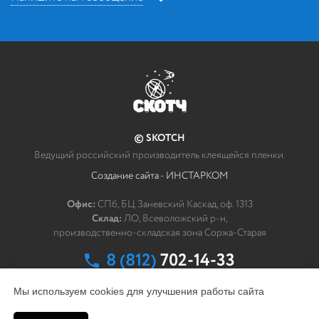
Напишите нам
*
Ваше сообщение
© SKOTCH
Как мы можем связаться с Вами?
Ведущий российский производитель клеящейся пленки.
Создание сайта - ИНСТАРКОМ
*
ФИО
Офис:
СПб, БЦ Заневский Каскад, оф. 1313
Склад:
ЛО, Всеволожский р-н,
*
Эл. почта
производственно-складская зона Соржа-Старая
8 (812)
702-14-33
заказать обратный звонок
Мы используем cookies для улучшения работы сайта
Компания