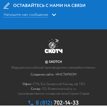
ОСТАВАЙТЕСЬ С НАМИ НА СВЯЗИ
Напишите нам сообщение
Напишите нам
*
Ваше сообщение
© SKOTCH
Как мы можем связаться с Вами?
Ведущий российский производитель клеящейся пленки.
Создание сайта - ИНСТАРКОМ
*
ФИО
Офис:
СПб, БЦ Заневский Каскад, оф. 1313
Склад:
ЛО, Всеволожский р-н,
*
Эл. почта
производственно-складская зона Соржа-Старая
8 (812)
702-14-33